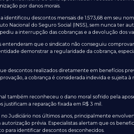
enização por danos morais.
a identificou descontos mensais de 1.573,68 em seu nom
uto Nacional do Seguro Social (INSS), sem nunca ter auto
la pediu a interrupção das cobranças e a devolução dos va
s entenderam que o sindicato não conseguiu comprovar a
à entidade demonstrar a regularidade da cobrança, espe
que descontos realizados diretamente em benefícios pr
rovação, a cobrança é considerada indevida e sujeita à 
bunal também reconheceu o dano moral sofrido pela apo
justificam a reparação fixada em R$ 3 mil.
no Judiciário nos últimos anos, principalmente envolve
 autorização prévia. Especialistas alertam que os bene
 para identificar descontos desconhecidos.