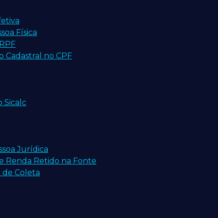
etiva
soa Física
IRPF
o Cadastral no CPF
 Sicalc
ssoa Jurídica
de Renda Retido na Fonte
o de Coleta