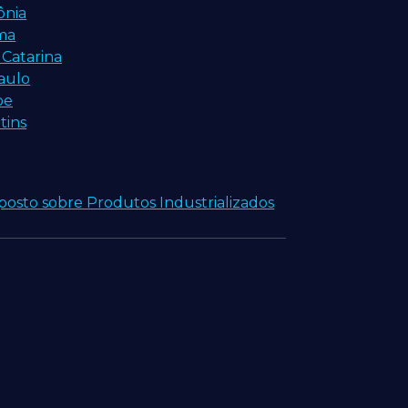
ônia
ima
 Catarina
aulo
pe
tins
posto sobre Produtos Industrializados