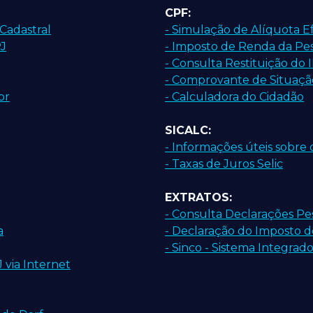
CPF:
Cadastral
- Simulação de Alíquota Ef
PJ
- Imposto de Renda da Pes
- Consulta Restituição do 
- Comprovante de Situaçã
or
- Calculadora do Cidadão
SICALC:
- Informações úteis sobre o
- Taxas de Juros Selic
EXTRATOS:
- Consulta Declarações Pe
a
- Declaração do Imposto 
- Sinco - Sistema Integrad
via Internet