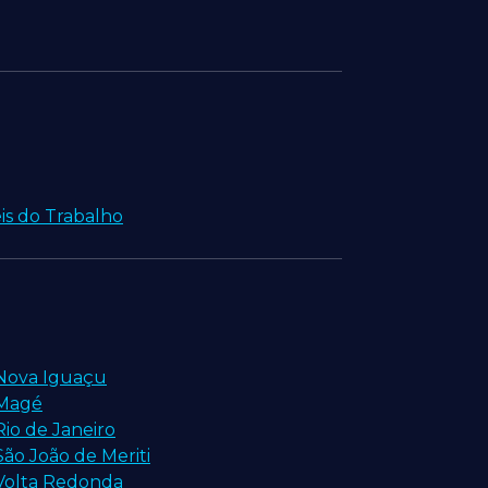
eis do Trabalho
 Nova Iguaçu
 Magé
io de Janeiro
ão João de Meriti
 Volta Redonda