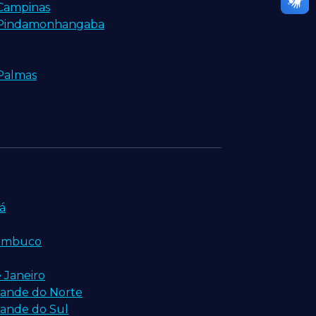
 Campinas
e Pindamonhangaba
Palmas
á
nambuco
 Janeiro
rande do Norte
rande do Sul