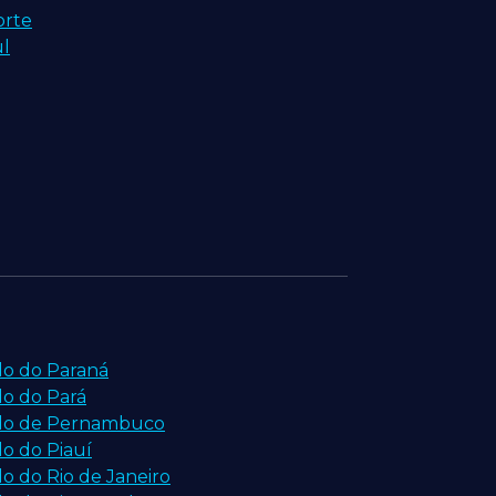
orte
ul
do do Paraná
do do Pará
ado de Pernambuco
do do Piauí
o do Rio de Janeiro