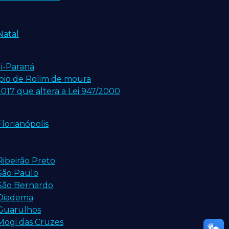
Natal
i-Paraná
ípio de Rolim de moura
017 que altera a Lei 947/2000
lorianópolis
ibeirão Preto
São Paulo
São Bernardo
 Diadema
 Guarulhos
Mogi das Cruzes