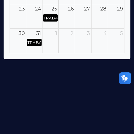
23
24
25
26
27
28
29
TRABALHISTA - OBRIGAÇÕES TRABALHIS
30
31
1
2
3
4
5
TRABALHISTA - OBRIGAÇÕES TRABALHISTAS E 