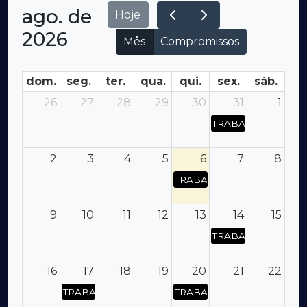
ago. de
Hoje
2026
Mês
Compromissos
dom.
seg.
ter.
qua.
qui.
sex.
sáb.
26
27
28
29
30
31
1
TRABALHISTA - O
2
3
4
5
6
7
8
TRABALHISTA - OBRIGAÇÕ
9
10
11
12
13
14
15
TRABALHISTA - O
16
17
18
19
20
21
22
TRABALHISTA - OBRIGAÇÕES TRABALHISTAS E 
TRABALHISTA - OBRIGAÇÕ